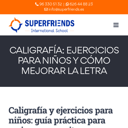
Skip
|
96 330 51 32
626 44 88 23
info@superfriends.es
to
content
CALIGRAFÍA: EJERCICIOS
PARA NIÑOS Y CÓMO
MEJORAR LA LETRA
Caligrafía y ejercicios para
niños: guía práctica para