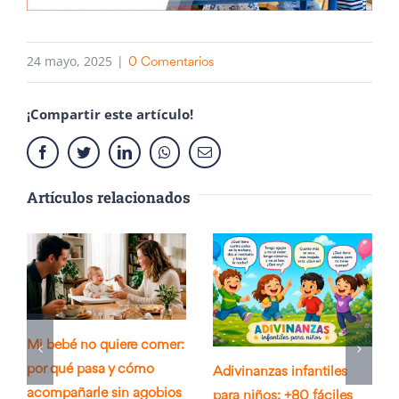
24 mayo, 2025
|
0 Comentarios
¡Compartir este artículo!
Facebook
Twitter
LinkedIn
Whatsapp
Email
Artículos relacionados
Mi bebé no quiere comer:
por qué pasa y cómo
Adivinanzas infantiles
acompañarle sin agobios
para niños: +80 fáciles