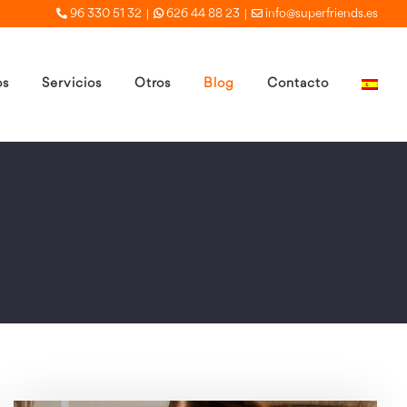
|
|
96 330 51 32
626 44 88 23
info@superfriends.es
os
Servicios
Otros
Blog
Contacto