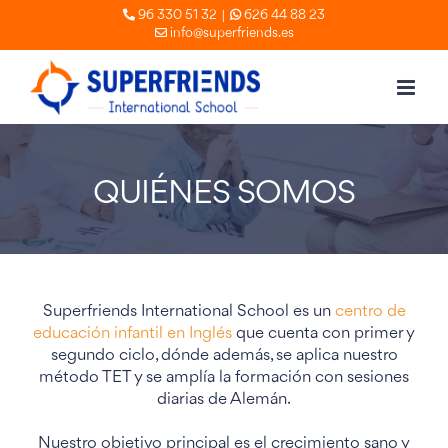
Skip
|
96 330 51 32
626 44 88 23
info@superfriends.es
to
content
QUIÉNES SOMOS
Superfriends International School es un
centro de
educación infantil en Inglés
que cuenta con primer y
segundo ciclo, dónde además, se aplica nuestro
método TET y se amplía la formación con sesiones
diarias de Alemán.
Nuestro objetivo principal es el crecimiento sano y