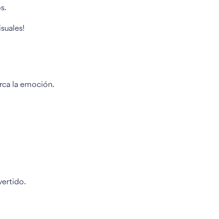
s.
isuales!
rca la emoción.
vertido.