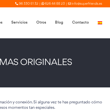
|
|
96 330 51 32
626 44 88 23
info@superfriends.es
os
Servicios
Otros
Blog
Contacto
MAS ORIGINALES
ginación y conexión. Si alguna vez te has preguntado cómo
o esos momentos tan especiales.