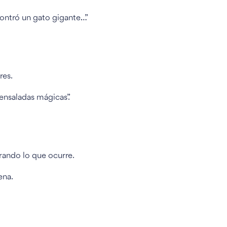
contró un gato gigante…”
res.
ensaladas mágicas”.
rrando lo que ocurre.
ena.