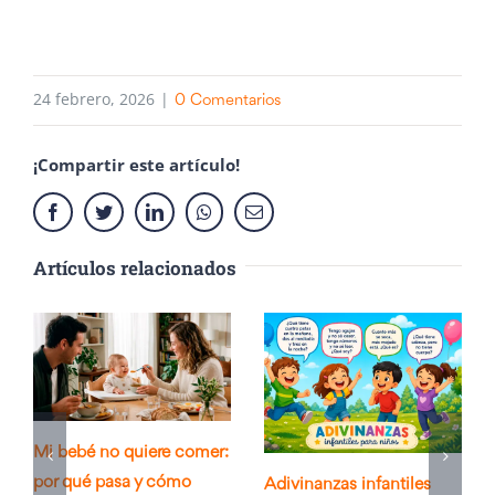
24 febrero, 2026
|
0 Comentarios
¡Compartir este artículo!
Facebook
Twitter
LinkedIn
Whatsapp
Email
Artículos relacionados
Mi bebé no quiere comer:
por qué pasa y cómo
Adivinanzas infantiles