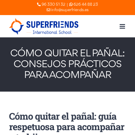
Skip
|
96 330 51 32
626 44 88 23
info@superfriends.es
to
content
CÓMO QUITAR EL PAÑAL:
CONSEJOS PRÁCTICOS
PARA ACOMPAÑAR
Cómo quitar el pañal: guía
respetuosa para acompañar