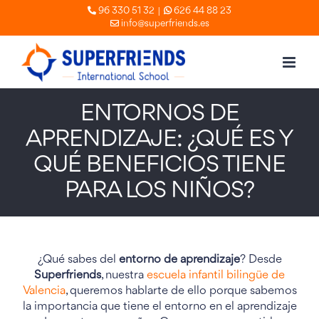
Skip
|
96 330 51 32
626 44 88 23
info@superfriends.es
to
content
ENTORNOS DE
APRENDIZAJE: ¿QUÉ ES Y
QUÉ BENEFICIOS TIENE
PARA LOS NIÑOS?
¿Qué sabes del
entorno de aprendizaje
? Desde
Superfriends
, nuestra
escuela infantil bilingüe de
Valencia
, queremos hablarte de ello porque sabemos
la importancia que tiene el entorno en el aprendizaje