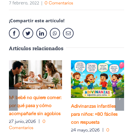
7 febrero, 2022
|
0 Comentarios
¡Compartir este artículo!
Facebook
Twitter
LinkedIn
Whatsapp
Email
Artículos relacionados
Mi bebé no quiere comer:
por qué pasa y cómo
Adivinanzas infantiles
acompañarle sin agobios
para niños: +80 fáciles
27 junio, 2026
|
0
con respuesta
Comentarios
24 mayo, 2026
|
0