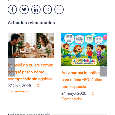
Facebook
Twitter
LinkedIn
Whatsapp
Email
Artículos relacionados
Mi bebé no quiere comer:
por qué pasa y cómo
Adivinanzas infantiles
acompañarle sin agobios
para niños: +80 fáciles
27 junio, 2026
|
0
con respuesta
Comentarios
24 mayo, 2026
|
0
Comentarios