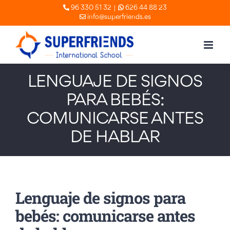
Skip
|
96 330 51 32
626 44 88 23
info@superfriends.es
to
content
LENGUAJE DE SIGNOS
PARA BEBÉS:
COMUNICARSE ANTES
DE HABLAR
Lenguaje de signos para
bebés: comunicarse antes