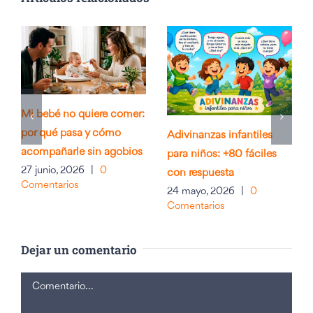
Mi bebé no quiere comer:
por qué pasa y cómo
Adivinanzas infantiles
acompañarle sin agobios
para niños: +80 fáciles
27 junio, 2026
|
0
con respuesta
Comentarios
24 mayo, 2026
|
0
Comentarios
Dejar un comentario
Comentario