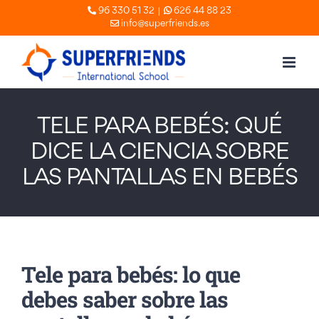
Skip
|
96 330 51 32
626 44 88 23
info@superfriends.es
to
content
TELE PARA BEBÉS: QUÉ
DICE LA CIENCIA SOBRE
LAS PANTALLAS EN BEBÉS
Tele para bebés: lo que
debes saber sobre las