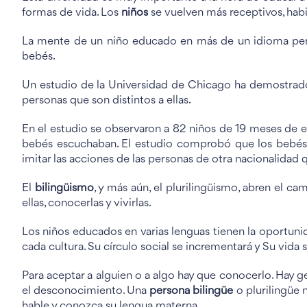
formas de vida. Los
niños
se vuelven más receptivos, habi
La mente de un niño educado en más de un idioma perc
bebés.
Un estudio de la Universidad de Chicago ha demostrad
personas que son distintos a ellas.
En el estudio se observaron a 82 niños de 19 meses de
bebés escuchaban. El estudio comprobó que los bebés q
imitar las acciones de las personas de otra nacionalidad
El
bilingüismo
, y más aún, el plurilingüismo, abren el c
ellas, conocerlas y vivirlas.
Los niños educados en varias lenguas tienen la oportuni
cada cultura. Su círculo social se incrementará y Su vida 
Para aceptar a alguien o a algo hay que conocerlo. Hay ge
el desconocimiento. Una
persona bilingüe
o plurilingüe 
hable y conozca su lengua materna.