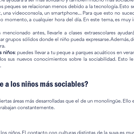
l, le ayudará a ser más solidario y también mucho más sociable
los peques se relacionan menos debido a la tecnología. Esto 
let, una videoconsola, un smartphone… Para que esto no suce
do momento, a cualquier hora del día. En este tema, es mu
mencionado antes, llevarle a clases extraescolares ayudará
ear grupos sólidos donde el niño pueda expresarse. Además, d
ra.
s niños
: puedes llevar a tu peque a parques acuáticos en vera
s sus nuevos conocimientos sobre la sociabilidad. Esto l
.
e a los niños más sociables?
ertas áreas más desarrolladas que el de un monolingüe. Ello 
 trabajan constantemente.
los niños. El contacto con culturas distintas de la suya es m