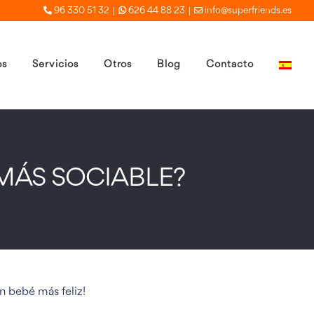
|
|
96 330 51 32
626 44 88 23
info@superfriends.es
os
Servicios
Otros
Blog
Contacto
MÁS SOCIABLE?
n bebé más feliz!