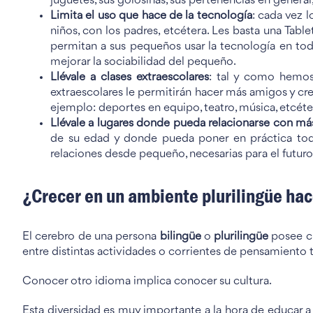
juguetes, sus golosinas, sus pertenencias en genera
Limita el uso que hace de la tecnología
: cada vez 
niños, con los padres, etcétera. Les basta una Tab
permitan a sus pequeños usar la tecnología en to
mejorar la sociabilidad del pequeño.
Llévale a clases extraescolares
: tal y como hemos 
extraescolares le permitirán hacer más amigos y cr
ejemplo: deportes en equipo, teatro, música, etcéte
Llévale a lugares donde pueda relacionarse con má
de su edad y donde pueda poner en práctica todo
relaciones desde pequeño, necesarias para el futuro
¿Crecer en un ambiente plurilingüe hac
El cerebro de una persona
bilingüe
o
plurilingüe
posee ci
entre distintas actividades o corrientes de pensamiento
Conocer otro idioma implica conocer su cultura.
Esta diversidad es muy importante a la hora de educar a 