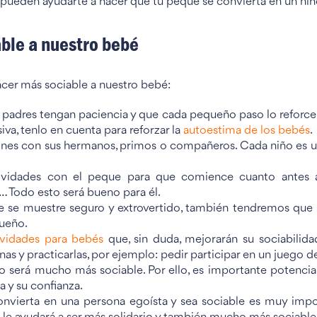
pueden ayudarte a hacer que tu peque se convierta en un niño
ble a nuestro bebé
cer más sociable a nuestro bebé:
s padres tengan paciencia y que cada pequeño paso lo reforc
va, tenlo en cuenta para reforzar la
autoestima de los bebés
.
ones con sus hermanos, primos o compañeros. Cada niño es un
tividades con el peque para que comience cuanto antes a r
s… Todo esto será bueno para él.
e se muestre seguro y extrovertido, también tendremos que s
queño.
ividades para bebés
que, sin duda, mejorarán su sociabilida
nas y practicarlas, por ejemplo: pedir participar en un juego 
mo será mucho más sociable. Por ello, es importante potenc
a y su confianza.
nvierta en una persona egoísta y sea sociable es muy impor