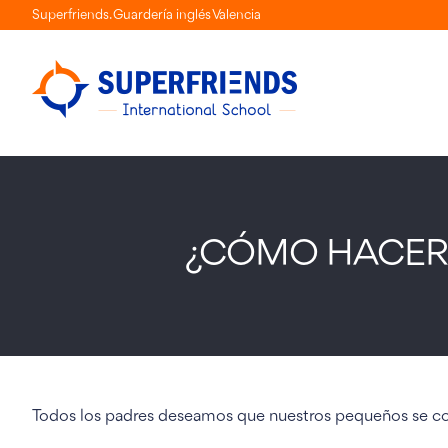
Skip
Superfriends. Guardería inglés Valencia
to
content
¿CÓMO HACER 
Todos los padres deseamos que nuestros pequeños se con