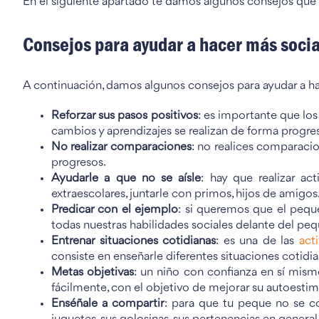
En el siguiente apartado te damos algunos consejos que 
Consejos para ayudar a hacer más socia
A continuación, damos algunos consejos para ayudar a ha
Reforzar sus pasos positivos
: es importante que lo
cambios y aprendizajes se realizan de forma progresi
No realizar comparaciones
: no realices comparaci
progresos.
Ayudarle a que no se aísle
: hay que realizar ac
extraescolares, juntarle con primos, hijos de amigo
Predicar con el ejemplo
: si queremos que el pequ
todas nuestras habilidades sociales delante del pe
Entrenar situaciones cotidianas
: es una de las
act
consiste en enseñarle diferentes situaciones cotidia
Metas objetivas
: un niño con confianza en sí mis
fácilmente, con el objetivo de mejorar su autoestim
Enséñale a compartir
: para que tu peque no se co