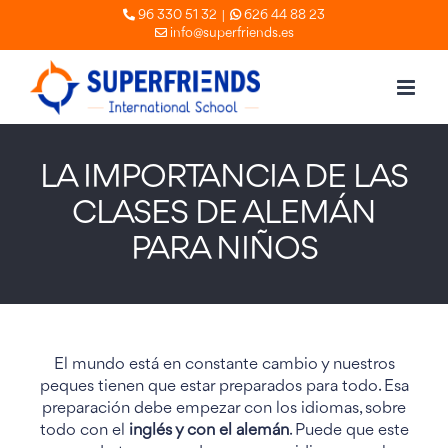
Skip
|
96 330 51 32
626 44 88 23
info@superfriends.es
to
content
LA IMPORTANCIA DE LAS
CLASES DE ALEMÁN
PARA NIÑOS
El mundo está en constante cambio y nuestros
peques tienen que estar preparados para todo. Esa
preparación debe empezar con los idiomas, sobre
todo con el
inglés y con el alemán
. Puede que este