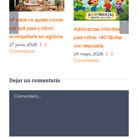
Mi bebé no quiere comer:
por qué pasa y cómo
Adivinanzas infantiles
acompañarle sin agobios
para niños: +80 fáciles
27 junio, 2026
|
0
con respuesta
Comentarios
24 mayo, 2026
|
0
Comentarios
Dejar un comentario
Comentario