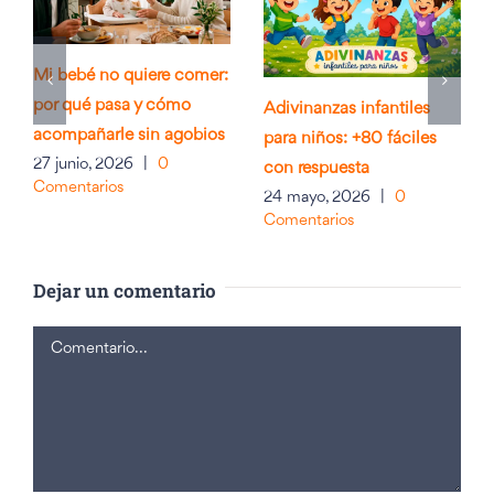
Mi bebé no quiere comer:
por qué pasa y cómo
Adivinanzas infantiles
acompañarle sin agobios
para niños: +80 fáciles
27 junio, 2026
|
0
con respuesta
Comentarios
24 mayo, 2026
|
0
Comentarios
Dejar un comentario
Comentario