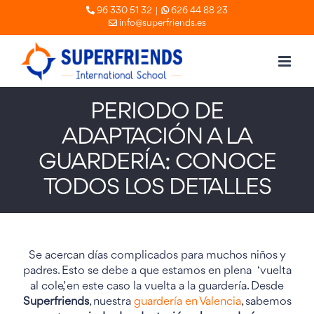
Skip
|
96 330 51 32
626 44 88 23
info@superfriends.es
to
content
PERIODO DE
ADAPTACIÓN A LA
GUARDERÍA: CONOCE
TODOS LOS DETALLES
Se acercan días complicados para muchos niños y
padres. Esto se debe a que estamos en plena ‘vuelta
al cole’, en este caso la vuelta a la guardería. Desde
Superfriends
, nuestra
guardería en Valencia
, sabemos